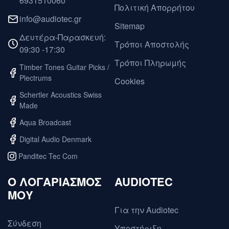
6931510060
Πολιτική Απορρήτου
info@audiotec.gr
Sitemap
Δευτέρα-Παρασκευή:
Τρόποι Αποστολής
09:30 -17:30
Τρόποι Πληρωμής
Timber Tones Guitar Picks /
Plectrums
Cookies
Schertler Acoustics Swiss
Made
Aqua Broadcast
Digital Audio Denmark
Panditec Tec Com
O ΛΟΓΑΡΙΑΣΜΟΣ
AUDIOTEC
ΜΟΥ
Για την Audiotec
Σύνδεση
Υποστήριξη