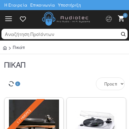
Η Εταιρεία
Επικοινωνία
Υποστήριξη
0
Πικάπ
ΠΙΚΆΠ
0
1-7 ΗΜΈΡΕΣ