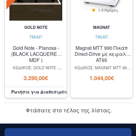
1-7 Ημέρες
1-3 Ημέρες
GOLD NOTE
MAGNAT
ΠΙΚΆΠ
ΠΙΚΆΠ
Gold Note - Pianosa -
Magnat MTT 990 Πικάπ
(BLACK LACQUERED
Direct-Drive με κεφαλή
MDF )
AT95
ΚΩΔΙΚΌΣ: GOLD NOTE -
ΚΩΔΙΚΌΣ: MAGNAT MTT 990
PIANOSA - (BLACK
ΠΙΚΆΠ DIRECT-DRIVE ΜΕ
3.290,00€
1.044,00€
LACQUERED MDF )
ΚΕΦΑΛΉ AT95
Ρωτήστε για Διαθεσιμότητα
Φτάσατε στο τέλος της λίστας.