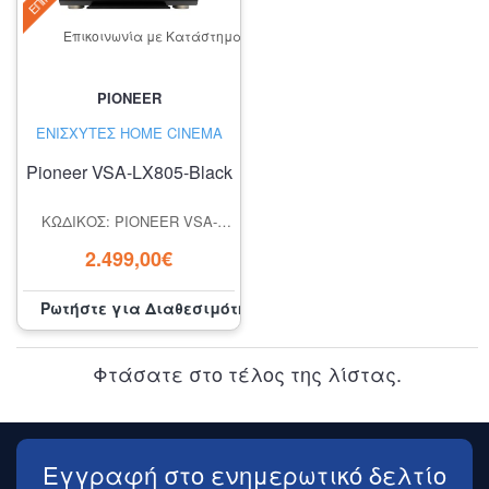
Επικοινωνία με Κατάστημα
PIONEER
ΕΝΙΣΧΥΤΈΣ HOME CINEMA
Pioneer VSA-LX805-Black
ΚΩΔΙΚΌΣ: PIONEER VSA-
LX805 11.4-CHANNEL AV
2.499,00€
RECEIVER, BLACK
Ρωτήστε για Διαθεσιμότητα
Φτάσατε στο τέλος της λίστας.
Εγγραφή στο ενημερωτικό δελτίο