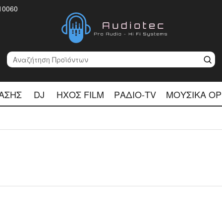
10060
ΑΣΗΣ
DJ
ΉΧΟΣ FILM
ΡΆΔΙΟ-TV
ΜΟΥΣΙΚΆ Ό