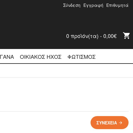
Σύνδεση
Εγγραφή
Επιθυμητά
0 προϊόν(τα) - 0,00€
ΡΓΑΝΑ
ΟΊΚΙΑΚΌΣ ΉΧΟΣ
ΦΩΤΙΣΜΌΣ
ΣΥΝΈΧΕΙΑ