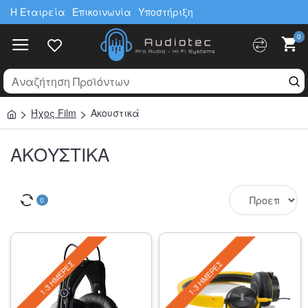
Η Εταιρεία
Επικοινωνία
Υποστήριξη
0
Ήχος Film
Ακουστικά
ΑΚΟΥΣΤΙΚΆ
0
1-3 ΗΜΈΡΕΣ
1-3 ΗΜΈΡΕΣ