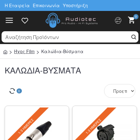
Η Εταιρεία
Επικοινωνία
Υποστήριξη
0
Ήχος Film
Καλώδια-Βύσματα
ΚΑΛΏΔΙΑ-ΒΎΣΜΑΤΑ
0
1-3 ΗΜΈΡΕΣ
1-3 ΗΜΈΡΕΣ