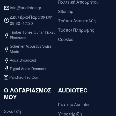
Πολιτική Απορρήτου
info@audiotec.gr
Sitemap
Δευτέρα-Παρασκευή:
Τρόποι Αποστολής
09:30 -17:30
Τρόποι Πληρωμής
Timber Tones Guitar Picks /
Plectrums
Cookies
Schertler Acoustics Swiss
Made
Aqua Broadcast
Digital Audio Denmark
Panditec Tec Com
O ΛΟΓΑΡΙΑΣΜΟΣ
AUDIOTEC
ΜΟΥ
Για την Audiotec
Σύνδεση
Υποστήριξη