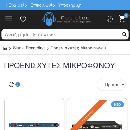
Η Εταιρεία
Επικοινωνία
Υποστήριξη
0
Studio Recording
Προενισχυτές Μικροφώνου
ΠΡΟΕΝΙΣΧΥΤΈΣ ΜΙΚΡΟΦΏΝΟΥ
0
ΝΈΟ
1-7 ΗΜΈΡΕΣ