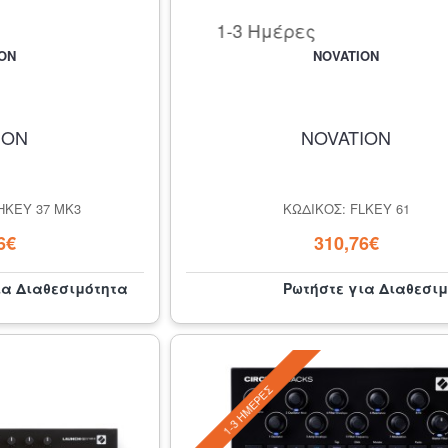
1-3 Ημέρες
ON
NOVATION
ION
NOVATION
HKEY 37 MK3
ΚΩΔΙΚΌΣ: FLKEY 61
6€
310,76€
ια Διαθεσιμότητα
Ρωτήστε για Διαθεσι
1-3 ΗΜΈΡΕΣ