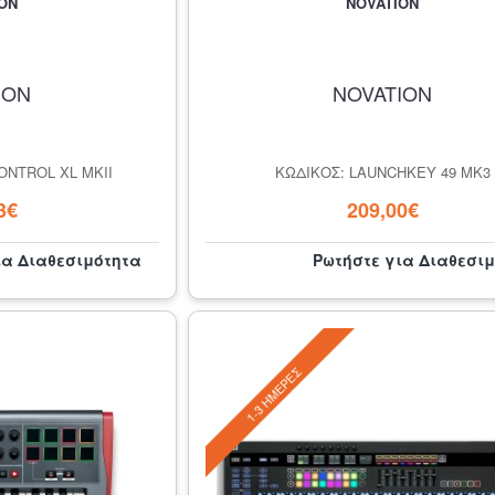
ON
NOVATION
ION
NOVATION
ONTROL XL MKII
ΚΩΔΙΚΌΣ: LAUNCHKEY 49 MK3
3€
209,00€
ια Διαθεσιμότητα
Ρωτήστε για Διαθεσι
1-3 ΗΜΈΡΕΣ