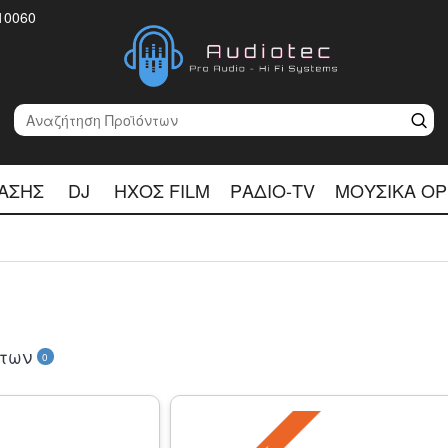
10060
ΑΣΗΣ
DJ
ΉΧΟΣ FILM
ΡΆΔΙΟ-TV
ΜΟΥΣΙΚΆ Ό
ντων
0