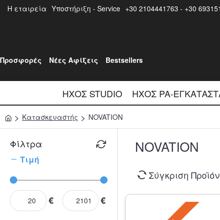
Η εταιρεία
Υποστήριξη - Service
+30 2104441763 - +30 69315
Προσφορές
Νέες Αφίξεις
Bestsellers
ΉΧΟΣ STUDIO
ΉΧΟΣ PA-ΕΓΚΑΤΆΣΤ
Κατασκευαστής
NOVATION
Φίλτρα
NOVATION
Τιμή
Σύγκριση Προϊό
€
€