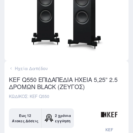
Ηχεία Δαπέδου
KEF Q550 ΕΠΙΔΑΠΈΔΙΑ ΗΧΕΊΑ 5,25” 2.5
ΔΡΌΜΩΝ BLACK (ΖΕΎΓΟΣ)
ΚΩΔΙΚΌΣ: KEF Q550
Έως 12
2 χρόνια
Άτοκες Δόσεις
εγγύηση
KEF