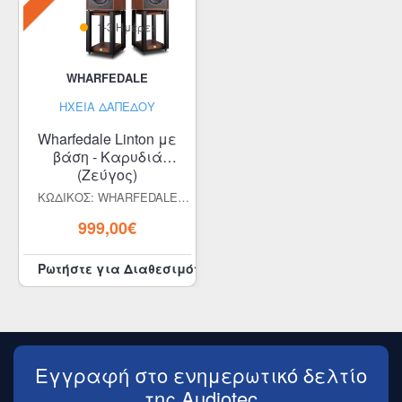
1-3 Ημέρες
WHARFEDALE
ΗΧΕΊΑ ΔΑΠΈΔΟΥ
Wharfedale Linton με
βάση - Καρυδιά
(Ζεύγος)
ΚΩΔΙΚΌΣ: WHARFEDALE
LINTON WITH STAND WALNUT
999,00€
VENEER (PAIR)
Ρωτήστε για Διαθεσιμότητα
Εγγραφή στο ενημερωτικό δελτίο
της Audiotec